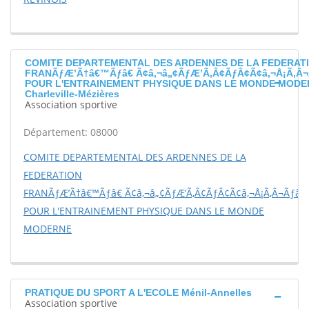
COMITE DEPARTEMENTAL DES ARDENNES DE LA FEDERAT
FRANÃƒÆ’Ã†â€™Ãƒâ€ Ã¢â‚¬â„¢ÃƒÆ’Ã‚Â¢ÃƒÂ¢Ã¢â‚¬Å¡Ã‚Â¬
POUR L'ENTRAINEMENT PHYSIQUE DANS LE MONDE MODE
Charleville-Mézières
Association sportive
Département: 08000
COMITE DEPARTEMENTAL DES ARDENNES DE LA
FEDERATION
FRANÃƒÆ’Ã†â€™Ãƒâ€ Ã¢â‚¬â„¢ÃƒÆ’Ã‚Â¢ÃƒÂ¢Ã¢â‚¬Å¡Ã‚Â¬Ãƒâ€š
POUR L'ENTRAINEMENT PHYSIQUE DANS LE MONDE
MODERNE
PRATIQUE DU SPORT A L'ECOLE Ménil-Annelles
Association sportive