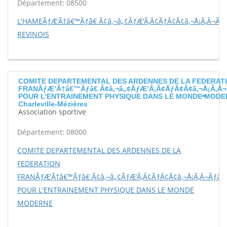
Département: 08500
L'HAMEÃƒÆ’Ã†â€™Ãƒâ€ Ã¢â‚¬â„¢ÃƒÆ’Ã‚Â¢ÃƒÂ¢Ã¢â‚¬Å¡Ã‚Â¬Ãƒ
REVINOIS
COMITE DEPARTEMENTAL DES ARDENNES DE LA FEDERAT
FRANÃƒÆ’Ã†â€™Ãƒâ€ Ã¢â‚¬â„¢ÃƒÆ’Ã‚Â¢ÃƒÂ¢Ã¢â‚¬Å¡Ã‚Â¬
POUR L'ENTRAINEMENT PHYSIQUE DANS LE MONDE MODE
Charleville-Mézières
Association sportive
Département: 08000
COMITE DEPARTEMENTAL DES ARDENNES DE LA
FEDERATION
FRANÃƒÆ’Ã†â€™Ãƒâ€ Ã¢â‚¬â„¢ÃƒÆ’Ã‚Â¢ÃƒÂ¢Ã¢â‚¬Å¡Ã‚Â¬Ãƒâ€š
POUR L'ENTRAINEMENT PHYSIQUE DANS LE MONDE
MODERNE