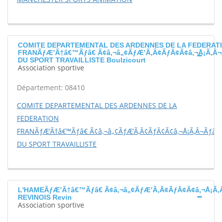
COMITE DEPARTEMENTAL DES ARDENNES DE LA FEDERAT
FRANÃƒÆ’Ã†â€™Ãƒâ€ Ã¢â‚¬â„¢ÃƒÆ’Ã‚Â¢ÃƒÂ¢Ã¢â‚¬Å¡Ã‚Â¬
DU SPORT TRAVAILLISTE Boulzicourt
Association sportive
Département: 08410
COMITE DEPARTEMENTAL DES ARDENNES DE LA
FEDERATION
FRANÃƒÆ’Ã†â€™Ãƒâ€ Ã¢â‚¬â„¢ÃƒÆ’Ã‚Â¢ÃƒÂ¢Ã¢â‚¬Å¡Ã‚Â¬Ãƒâ€š
DU SPORT TRAVAILLISTE
L'HAMEÃƒÆ’Ã†â€™Ãƒâ€ Ã¢â‚¬â„¢ÃƒÆ’Ã‚Â¢ÃƒÂ¢Ã¢â‚¬Å¡Ã‚
REVINOIS Revin
Association sportive