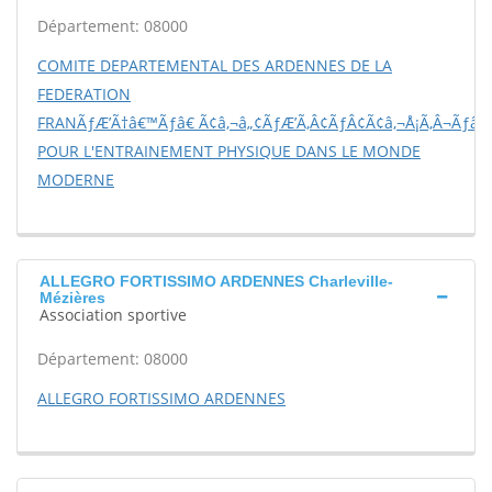
Département: 08000
COMITE DEPARTEMENTAL DES ARDENNES DE LA
FEDERATION
FRANÃƒÆ’Ã†â€™Ãƒâ€ Ã¢â‚¬â„¢ÃƒÆ’Ã‚Â¢ÃƒÂ¢Ã¢â‚¬Å¡Ã‚Â¬Ãƒâ€š
POUR L'ENTRAINEMENT PHYSIQUE DANS LE MONDE
MODERNE
ALLEGRO FORTISSIMO ARDENNES Charleville-
Mézières
Association sportive
Département: 08000
ALLEGRO FORTISSIMO ARDENNES