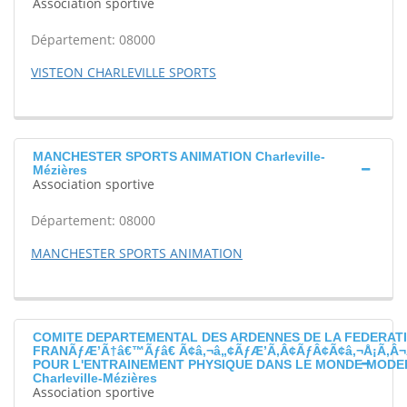
Association sportive
Département: 08000
VISTEON CHARLEVILLE SPORTS
MANCHESTER SPORTS ANIMATION Charleville-
Mézières
Association sportive
Département: 08000
MANCHESTER SPORTS ANIMATION
COMITE DEPARTEMENTAL DES ARDENNES DE LA FEDERAT
FRANÃƒÆ’Ã†â€™Ãƒâ€ Ã¢â‚¬â„¢ÃƒÆ’Ã‚Â¢ÃƒÂ¢Ã¢â‚¬Å¡Ã‚Â¬
POUR L'ENTRAINEMENT PHYSIQUE DANS LE MONDE MODE
Charleville-Mézières
Association sportive