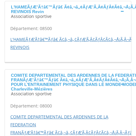
L'HAMEÃƒÆ’Ã†â€™Ãƒâ€ Ã¢â‚¬â„¢ÃƒÆ’Ã‚Â¢ÃƒÂ¢Ã¢â‚¬Å¡Ã‚
REVINOIS Revin
Association sportive
Département: 08500
L'HAMEÃƒÆ’Ã†â€™Ãƒâ€ Ã¢â‚¬â„¢ÃƒÆ’Ã‚Â¢ÃƒÂ¢Ã¢â‚¬Å¡Ã‚Â¬Ãƒ
REVINOIS
COMITE DEPARTEMENTAL DES ARDENNES DE LA FEDERAT
FRANÃƒÆ’Ã†â€™Ãƒâ€ Ã¢â‚¬â„¢ÃƒÆ’Ã‚Â¢ÃƒÂ¢Ã¢â‚¬Å¡Ã‚Â¬
POUR L'ENTRAINEMENT PHYSIQUE DANS LE MONDE MODE
Charleville-Mézières
Association sportive
Département: 08000
COMITE DEPARTEMENTAL DES ARDENNES DE LA
FEDERATION
FRANÃƒÆ’Ã†â€™Ãƒâ€ Ã¢â‚¬â„¢ÃƒÆ’Ã‚Â¢ÃƒÂ¢Ã¢â‚¬Å¡Ã‚Â¬Ãƒâ€š