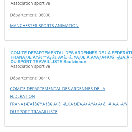
Association sportive
Département: 08000
MANCHESTER SPORTS ANIMATION
COMITE DEPARTEMENTAL DES ARDENNES DE LA FEDERAT
FRANÃƒÆ’Ã†â€™Ãƒâ€ Ã¢â‚¬â„¢ÃƒÆ’Ã‚Â¢ÃƒÂ¢Ã¢â‚¬Å¡Ã‚Â¬
DU SPORT TRAVAILLISTE Boulzicourt
Association sportive
Département: 08410
COMITE DEPARTEMENTAL DES ARDENNES DE LA
FEDERATION
FRANÃƒÆ’Ã†â€™Ãƒâ€ Ã¢â‚¬â„¢ÃƒÆ’Ã‚Â¢ÃƒÂ¢Ã¢â‚¬Å¡Ã‚Â¬Ãƒâ€š
DU SPORT TRAVAILLISTE