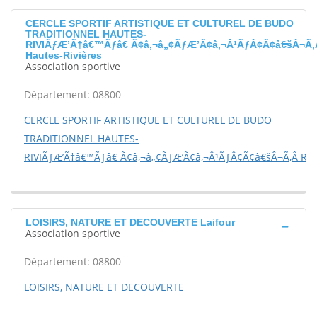
CERCLE SPORTIF ARTISTIQUE ET CULTUREL DE BUDO
TRADITIONNEL HAUTES-
RIVIÃƒÆ’Ã†â€™Ãƒâ€ Ã¢â‚¬â„¢ÃƒÆ’Ã¢â‚¬Â¹ÃƒÂ¢Ã¢â€šÂ¬Ã‚
Hautes-Rivières
Association sportive
Département: 08800
CERCLE SPORTIF ARTISTIQUE ET CULTUREL DE BUDO
TRADITIONNEL HAUTES-
RIVIÃƒÆ’Ã†â€™Ãƒâ€ Ã¢â‚¬â„¢ÃƒÆ’Ã¢â‚¬Â¹ÃƒÂ¢Ã¢â€šÂ¬Ã‚Â RE
LOISIRS, NATURE ET DECOUVERTE Laifour
Association sportive
Département: 08800
LOISIRS, NATURE ET DECOUVERTE