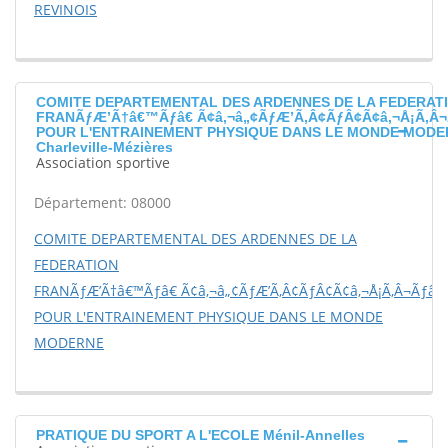
REVINOIS
COMITE DEPARTEMENTAL DES ARDENNES DE LA FEDERAT
FRANÃƒÆ’Ã†â€™Ãƒâ€ Ã¢â‚¬â„¢ÃƒÆ’Ã‚Â¢ÃƒÂ¢Ã¢â‚¬Å¡Ã‚Â¬
POUR L'ENTRAINEMENT PHYSIQUE DANS LE MONDE MODE
Charleville-Mézières
Association sportive
Département: 08000
COMITE DEPARTEMENTAL DES ARDENNES DE LA
FEDERATION
FRANÃƒÆ’Ã†â€™Ãƒâ€ Ã¢â‚¬â„¢ÃƒÆ’Ã‚Â¢ÃƒÂ¢Ã¢â‚¬Å¡Ã‚Â¬Ãƒâ€š
POUR L'ENTRAINEMENT PHYSIQUE DANS LE MONDE
MODERNE
PRATIQUE DU SPORT A L'ECOLE Ménil-Annelles