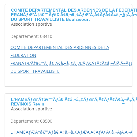
COMITE DEPARTEMENTAL DES ARDENNES DE LA FEDERAT
FRANÃƒÆ’Ã†â€™Ãƒâ€ Ã¢â‚¬â„¢ÃƒÆ’Ã‚Â¢ÃƒÂ¢Ã¢â‚¬Å¡Ã‚Â¬
DU SPORT TRAVAILLISTE Boulzicourt
Association sportive
Département: 08410
COMITE DEPARTEMENTAL DES ARDENNES DE LA
FEDERATION
FRANÃƒÆ’Ã†â€™Ãƒâ€ Ã¢â‚¬â„¢ÃƒÆ’Ã‚Â¢ÃƒÂ¢Ã¢â‚¬Å¡Ã‚Â¬Ãƒâ€š
DU SPORT TRAVAILLISTE
L'HAMEÃƒÆ’Ã†â€™Ãƒâ€ Ã¢â‚¬â„¢ÃƒÆ’Ã‚Â¢ÃƒÂ¢Ã¢â‚¬Å¡Ã‚
REVINOIS Revin
Association sportive
Département: 08500
L'HAMEÃƒÆ’Ã†â€™Ãƒâ€ Ã¢â‚¬â„¢ÃƒÆ’Ã‚Â¢ÃƒÂ¢Ã¢â‚¬Å¡Ã‚Â¬Ãƒ