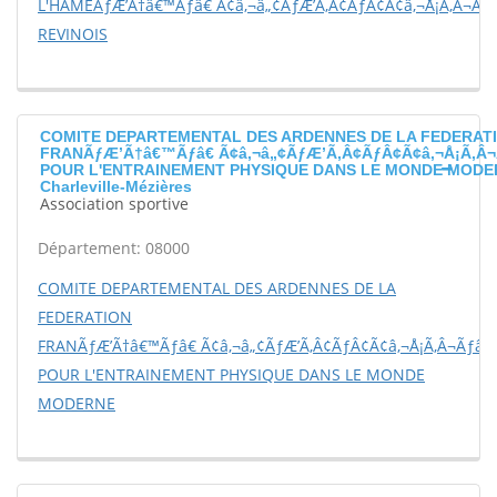
L'HAMEÃƒÆ’Ã†â€™Ãƒâ€ Ã¢â‚¬â„¢ÃƒÆ’Ã‚Â¢ÃƒÂ¢Ã¢â‚¬Å¡Ã‚Â¬Ãƒ
REVINOIS
COMITE DEPARTEMENTAL DES ARDENNES DE LA FEDERAT
FRANÃƒÆ’Ã†â€™Ãƒâ€ Ã¢â‚¬â„¢ÃƒÆ’Ã‚Â¢ÃƒÂ¢Ã¢â‚¬Å¡Ã‚Â¬
POUR L'ENTRAINEMENT PHYSIQUE DANS LE MONDE MODE
Charleville-Mézières
Association sportive
Département: 08000
COMITE DEPARTEMENTAL DES ARDENNES DE LA
FEDERATION
FRANÃƒÆ’Ã†â€™Ãƒâ€ Ã¢â‚¬â„¢ÃƒÆ’Ã‚Â¢ÃƒÂ¢Ã¢â‚¬Å¡Ã‚Â¬Ãƒâ€š
POUR L'ENTRAINEMENT PHYSIQUE DANS LE MONDE
MODERNE