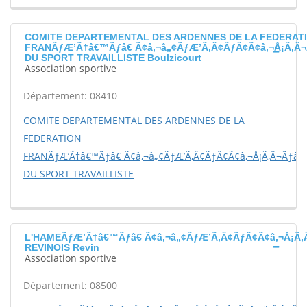
COMITE DEPARTEMENTAL DES ARDENNES DE LA FEDERAT
FRANÃƒÆ’Ã†â€™Ãƒâ€ Ã¢â‚¬â„¢ÃƒÆ’Ã‚Â¢ÃƒÂ¢Ã¢â‚¬Å¡Ã‚Â¬
DU SPORT TRAVAILLISTE Boulzicourt
Association sportive
Département: 08410
COMITE DEPARTEMENTAL DES ARDENNES DE LA
FEDERATION
FRANÃƒÆ’Ã†â€™Ãƒâ€ Ã¢â‚¬â„¢ÃƒÆ’Ã‚Â¢ÃƒÂ¢Ã¢â‚¬Å¡Ã‚Â¬Ãƒâ€š
DU SPORT TRAVAILLISTE
L'HAMEÃƒÆ’Ã†â€™Ãƒâ€ Ã¢â‚¬â„¢ÃƒÆ’Ã‚Â¢ÃƒÂ¢Ã¢â‚¬Å¡Ã‚
REVINOIS Revin
Association sportive
Département: 08500