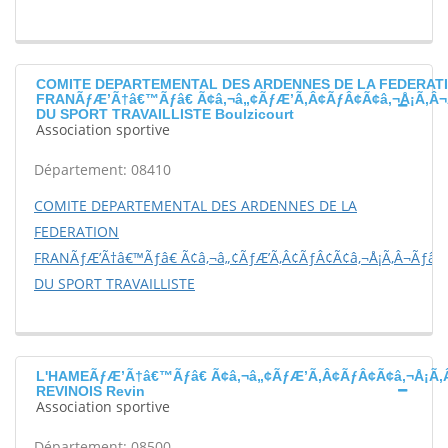
COMITE DEPARTEMENTAL DES ARDENNES DE LA FEDERAT
FRANÃƒÆ’Ã†â€™Ãƒâ€ Ã¢â‚¬â„¢ÃƒÆ’Ã‚Â¢ÃƒÂ¢Ã¢â‚¬Å¡Ã‚Â¬
DU SPORT TRAVAILLISTE Boulzicourt
Association sportive
Département: 08410
COMITE DEPARTEMENTAL DES ARDENNES DE LA
FEDERATION
FRANÃƒÆ’Ã†â€™Ãƒâ€ Ã¢â‚¬â„¢ÃƒÆ’Ã‚Â¢ÃƒÂ¢Ã¢â‚¬Å¡Ã‚Â¬Ãƒâ€š
DU SPORT TRAVAILLISTE
L'HAMEÃƒÆ’Ã†â€™Ãƒâ€ Ã¢â‚¬â„¢ÃƒÆ’Ã‚Â¢ÃƒÂ¢Ã¢â‚¬Å¡Ã‚
REVINOIS Revin
Association sportive
Département: 08500