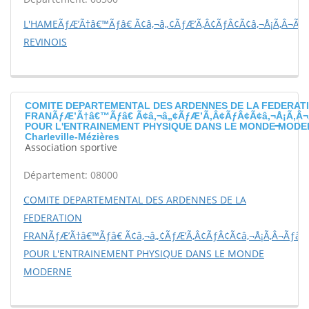
L'HAMEÃƒÆ’Ã†â€™Ãƒâ€ Ã¢â‚¬â„¢ÃƒÆ’Ã‚Â¢ÃƒÂ¢Ã¢â‚¬Å¡Ã‚Â¬Ãƒ
REVINOIS
COMITE DEPARTEMENTAL DES ARDENNES DE LA FEDERAT
FRANÃƒÆ’Ã†â€™Ãƒâ€ Ã¢â‚¬â„¢ÃƒÆ’Ã‚Â¢ÃƒÂ¢Ã¢â‚¬Å¡Ã‚Â¬
POUR L'ENTRAINEMENT PHYSIQUE DANS LE MONDE MODE
Charleville-Mézières
Association sportive
Département: 08000
COMITE DEPARTEMENTAL DES ARDENNES DE LA
FEDERATION
FRANÃƒÆ’Ã†â€™Ãƒâ€ Ã¢â‚¬â„¢ÃƒÆ’Ã‚Â¢ÃƒÂ¢Ã¢â‚¬Å¡Ã‚Â¬Ãƒâ€š
POUR L'ENTRAINEMENT PHYSIQUE DANS LE MONDE
MODERNE