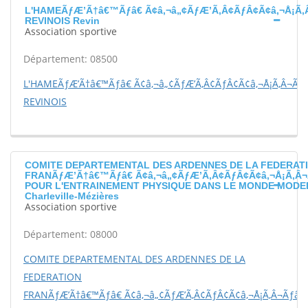
L'HAMEÃƒÆ’Ã†â€™Ãƒâ€ Ã¢â‚¬â„¢ÃƒÆ’Ã‚Â¢ÃƒÂ¢Ã¢â‚¬Å¡Ã‚
REVINOIS Revin
Association sportive
Département: 08500
L'HAMEÃƒÆ’Ã†â€™Ãƒâ€ Ã¢â‚¬â„¢ÃƒÆ’Ã‚Â¢ÃƒÂ¢Ã¢â‚¬Å¡Ã‚Â¬Ãƒ
REVINOIS
COMITE DEPARTEMENTAL DES ARDENNES DE LA FEDERAT
FRANÃƒÆ’Ã†â€™Ãƒâ€ Ã¢â‚¬â„¢ÃƒÆ’Ã‚Â¢ÃƒÂ¢Ã¢â‚¬Å¡Ã‚Â¬
POUR L'ENTRAINEMENT PHYSIQUE DANS LE MONDE MODE
Charleville-Mézières
Association sportive
Département: 08000
COMITE DEPARTEMENTAL DES ARDENNES DE LA
FEDERATION
FRANÃƒÆ’Ã†â€™Ãƒâ€ Ã¢â‚¬â„¢ÃƒÆ’Ã‚Â¢ÃƒÂ¢Ã¢â‚¬Å¡Ã‚Â¬Ãƒâ€š