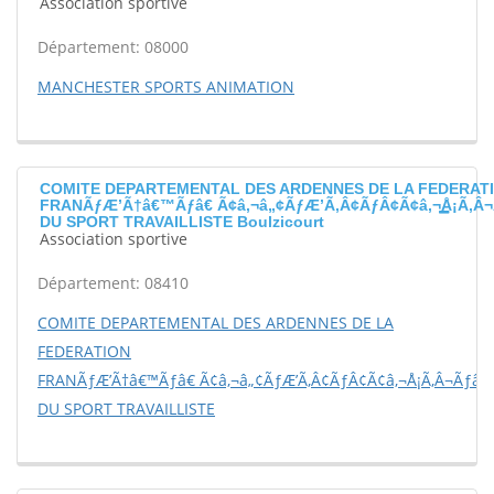
Association sportive
Département: 08000
MANCHESTER SPORTS ANIMATION
COMITE DEPARTEMENTAL DES ARDENNES DE LA FEDERAT
FRANÃƒÆ’Ã†â€™Ãƒâ€ Ã¢â‚¬â„¢ÃƒÆ’Ã‚Â¢ÃƒÂ¢Ã¢â‚¬Å¡Ã‚Â¬
DU SPORT TRAVAILLISTE Boulzicourt
Association sportive
Département: 08410
COMITE DEPARTEMENTAL DES ARDENNES DE LA
FEDERATION
FRANÃƒÆ’Ã†â€™Ãƒâ€ Ã¢â‚¬â„¢ÃƒÆ’Ã‚Â¢ÃƒÂ¢Ã¢â‚¬Å¡Ã‚Â¬Ãƒâ€š
DU SPORT TRAVAILLISTE